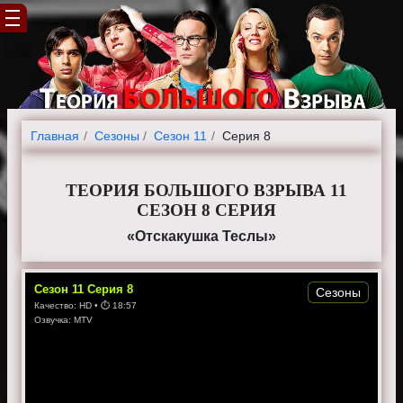
Главная
Cезоны
Сезон 11
Серия 8
ТЕОРИЯ БОЛЬШОГО ВЗРЫВА 11
СЕЗОН 8 СЕРИЯ
«Отскакушка Теслы»
Сезон
11
Серия
8
Сезоны
Качество:
HD
• ⏱
18:57
Озвучка:
MTV