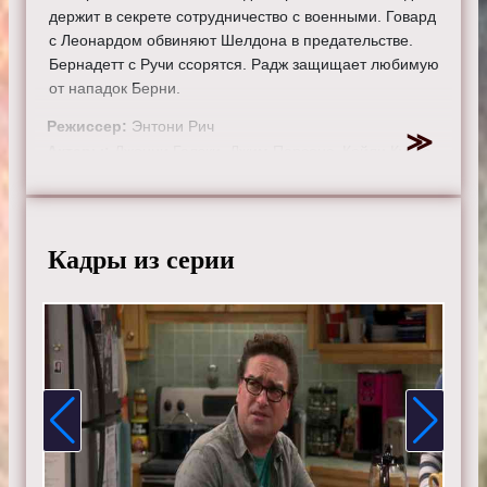
держит в секрете сотрудничество с военными. Говард
с Леонардом обвиняют Шелдона в предательстве.
Бернадетт с Ручи ссорятся. Радж защищает любимую
от нападок Берни.
Режиссер:
Энтони Рич
Актеры:
Джонни Галэки, Джим Парсонс, Кейли Куоко,
Саймон Хелберг, Кунал Найяр, Маим Бялик, Мелисса
Рауш, Кевин Зусман, Лора Спенсер.
Смотрите онлайн 11 сезон 8 серию «
Теория большого
Кадры из серии
взрыва
» бесплатно в хорошем HD качестве, на
телефоне, планшете, пк или телевизоре на сайте
theorybigbang.ru.