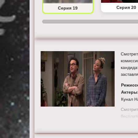
Серия 18
Серия 20
Серия 19
Смотрет
комисси
кандидат
заставл
Режисс
Актеры
Кунал Н
Смотрит
бесплат
телевизо