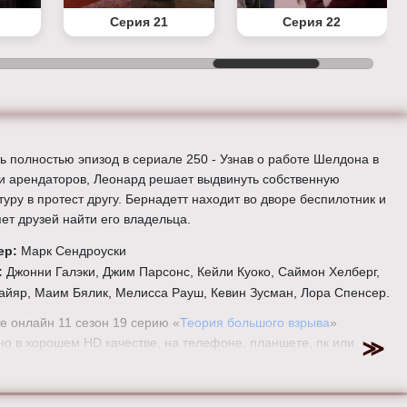
Серия 21
Серия 22
ь полностью эпизод в сериале 250 - Узнав о работе Шелдона в
и арендаторов, Леонард решает выдвинуть собственную
уру в протест другу. Бернадетт находит во дворе беспилотник и
яет друзей найти его владельца.
ер:
Марк Сендроуски
:
Джонни Галэки, Джим Парсонс, Кейли Куоко, Саймон Хелберг,
айяр, Маим Бялик, Мелисса Рауш, Кевин Зусман, Лора Спенсер.
е онлайн 11 сезон 19 серию «
Теория большого взрыва
»
но в хорошем HD качестве, на телефоне, планшете, пк или
ре на сайте theorybigbang.ru.