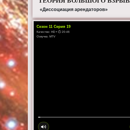
ТЕОРИЯ БОЛЬШОГО ВЗРЫВА
«Диссоциация арендаторов»
Сезон
11
Серия
19
Качество:
HD
• ⏱
20:46
Озвучка:
MTV