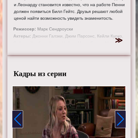
и Леонарду становится известно, что на работе Пенни
должен появиться Билл Гейтс. Друзья решают любой
ценой найти возможность увидеть знаменитость.
Режиссер:
Марк Сендроуски
Актеры:
Джонни Галэки, Джим Парсонс, Кейли Куоко,
Саймон Хелберг, Кунал Найяр, Маим Бялик, Мелисса
Рауш, Кевин Зусман, Лора Спенсер.
Смотрите онлайн 11 сезон 18 серию «
Теория
большого взрыва
» бесплатно в хорошем HD качестве,
Кадры из серии
на телефоне, планшете, пк или телевизоре на сайте
theorybigbang.ru.