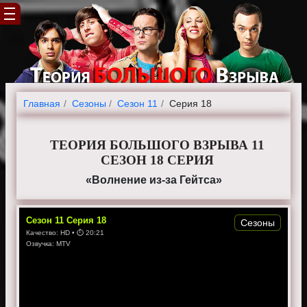
Главная
Cезоны
Сезон 11
Серия 18
ТЕОРИЯ БОЛЬШОГО ВЗРЫВА 11
СЕЗОН 18 СЕРИЯ
«Волнение из-за Гейтса»
Сезон
11
Серия
18
Сезоны
Качество:
HD
• ⏱
20:21
Озвучка:
MTV