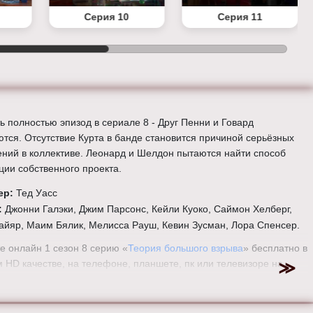
Серия 10
Серия 11
ь полностью эпизод в сериале 8 - Друг Пенни и Говард
ются. Отсутствие Курта в банде становится причиной серьёзных
ений в коллективе. Леонард и Шелдон пытаются найти способ
ции собственного проекта.
ер:
Тед Уасс
:
Джонни Галэки, Джим Парсонс, Кейли Куоко, Саймон Хелберг,
айяр, Маим Бялик, Мелисса Рауш, Кевин Зусман, Лора Спенсер.
е онлайн 1 сезон 8 серию «
Теория большого взрыва
» бесплатно в
 HD качестве, на телефоне, планшете, пк или телевизоре на
eorybigbang.ru.