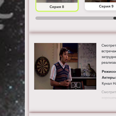
Серия 7
Серия 9
Серия 8
Смотрет
встреча
затрудн
реализа
Режисс
Актеры
Кунал Н
Смотрит
хорошем
сайте th