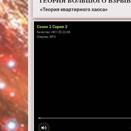
ТЕОРИЯ БОЛЬШОГО ВЗРЫВА
«Теория квартирного хаоса»
Сезон
1
Серия
2
Качество:
HD
• ⏱
21:08
Озвучка:
MTV