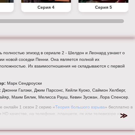
Серия 4
Серия 5
ь полностью эпизод в сериале 2 - Шелдон и Леонард узнают о
ии новой соседки Пенни. Она является полной их
положностью. Их взаимоотношения не складываются с первой
ер:
Марк Сендроуски
:
Джонни Галэки, Джим Парсонс, Кейли Куоко, Саймон Хелберг,
айяр, Маим Бялик, Мелисса Рауш, Кевин Зусман, Лора Спенсер.
е онлайн 1 сезон 2 серию «
Теория большого взрыва
» бесплатно в
 HD качестве, на телефоне, планшете, пк или телевизоре на
eorybigbang.ru.