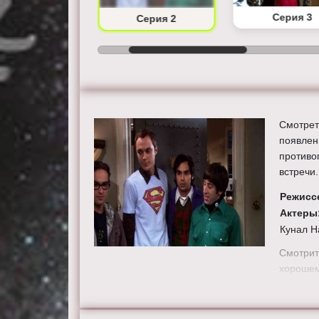
Серия 1
Серия 3
Серия 2
Смотрет
появлен
противо
встречи.
Режисс
Актеры
Кунал Н
Смотрит
хорошем
сайте th