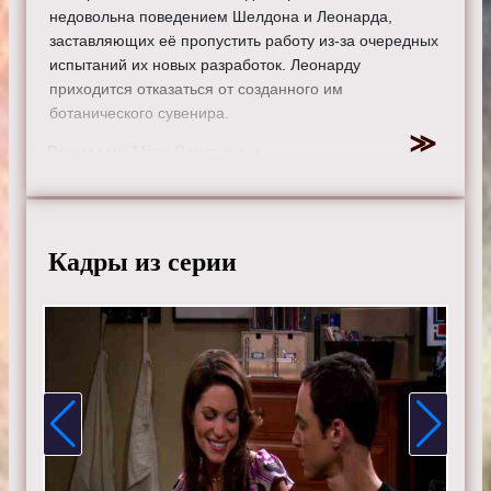
недовольна поведением Шелдона и Леонарда,
заставляющих её пропустить работу из-за очередных
испытаний их новых разработок. Леонарду
приходится отказаться от созданного им
ботанического сувенира.
Режиссер:
Марк Сендроуски
Актеры:
Джонни Галэки, Джим Парсонс, Кейли Куоко,
Саймон Хелберг, Кунал Найяр, Маим Бялик, Мелисса
Рауш, Кевин Зусман, Лора Спенсер.
Кадры из серии
Смотрите онлайн 1 сезон 15 серию «
Теория большого
взрыва
» бесплатно в хорошем HD качестве, на
телефоне, планшете, пк или телевизоре на сайте
theorybigbang.ru.