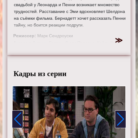
свадьбой у Леонарда и Пенни возникает множество
трудностей. Расставание с Эми вдохновляет Шелдона
на съёмки фильма. Бернадетт хочет рассказать Пенни
тайну, но боится реакции подруги.
Режиссер:
Марк Сендроуски
Актеры:
Джонни Галэки, Джим Парсонс, Кейли Куоко,
Саймон Хелберг, Кунал Найяр, Маим Бялик, Мелисса
Рауш, Кевин Зусман, Лора Спенсер.
Смотрите онлайн 9 сезон 2 серию «
Теория большого
Кадры из серии
взрыва
» бесплатно в хорошем HD качестве, на
телефоне, планшете, пк или телевизоре на сайте
theorybigbang.ru.