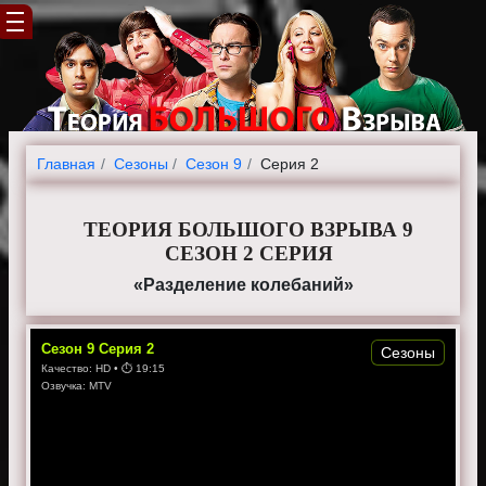
Главная
Cезоны
Сезон 9
Серия 2
ТЕОРИЯ БОЛЬШОГО ВЗРЫВА 9
СЕЗОН 2 СЕРИЯ
«Разделение колебаний»
Сезон
9
Серия
2
Сезоны
Качество:
HD
• ⏱
19:15
Озвучка:
MTV