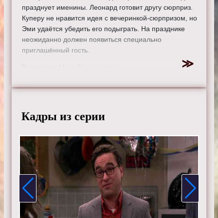
празднует именины. Леонард готовит другу сюрприз.
Куперу не нравится идея с вечеринкой-сюрпризом, но
Эми удаётся убедить его подыграть. На празднике
неожиданно должен появиться специально
приглашённый гость.
Режиссер:
Марк Сендроуски
Актеры:
Джонни Галэки, Джим Парсонс, Кейли Куоко,
Саймон Хелберг, Кунал Найяр, Маим Бялик, Мелисса
Рауш, Кевин Зусман, Лора Спенсер.
Кадры из серии
Смотрите онлайн 9 сезон 17 серию «
Теория большого
взрыва
» бесплатно в хорошем HD качестве, на
телефоне, планшете, пк или телевизоре на сайте
theorybigbang.ru.