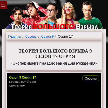
Главная
Cезоны
Сезон 9
Серия 17
ТЕОРИЯ БОЛЬШОГО ВЗРЫВА 9
СЕЗОН 17 СЕРИЯ
«Эксперимент празднования Дня Рождения»
Сезон
9
Серия
17
Сезоны
Качество:
HD
• ⏱
18:58
Озвучка:
MTV