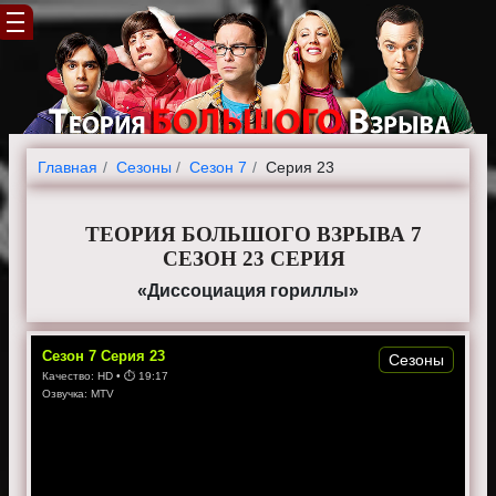
Главная
Cезоны
Сезон 7
Серия 23
ТЕОРИЯ БОЛЬШОГО ВЗРЫВА 7
СЕЗОН 23 СЕРИЯ
«Диссоциация гориллы»
Сезон
7
Серия
23
Сезоны
Качество:
HD
• ⏱
19:17
Озвучка:
MTV