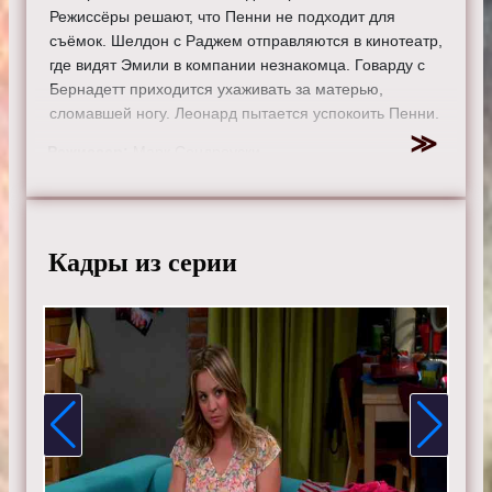
Режиссёры решают, что Пенни не подходит для
съёмок. Шелдон с Раджем отправляются в кинотеатр,
где видят Эмили в компании незнакомца. Говарду с
Бернадетт приходится ухаживать за матерью,
сломавшей ногу. Леонард пытается успокоить Пенни.
Режиссер:
Марк Сендроуски
Актеры:
Джонни Галэки, Джим Парсонс, Кейли Куоко,
Саймон Хелберг, Кунал Найяр, Маим Бялик, Мелисса
Рауш, Кевин Зусман, Лора Спенсер.
Кадры из серии
Смотрите онлайн 7 сезон 23 серию «
Теория большого
взрыва
» бесплатно в хорошем HD качестве, на
телефоне, планшете, пк или телевизоре на сайте
theorybigbang.ru.