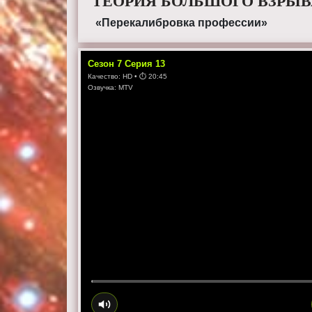
ТЕОРИЯ БОЛЬШОГО ВЗРЫВА
«Перекалибровка профессии»
Сезон
7
Серия
13
Качество:
HD
• ⏱
20:45
Озвучка:
MTV