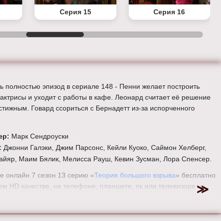
Серия 15
Серия 16
ь полностью эпизод в сериале 148 - Пенни желает построить
 актрисы и уходит с работы в кафе. Леонард считает её решение
стижным. Говард ссориться с Бернадетт из-за испорченного
.
ер:
Марк Сендроуски
:
Джонни Галэки, Джим Парсонс, Кейли Куоко, Саймон Хелберг,
айяр, Маим Бялик, Мелисса Рауш, Кевин Зусман, Лора Спенсер.
е онлайн 7 сезон 13 серию «
Теория большого взрыва
» бесплатно
ем HD качестве, на телефоне, планшете, пк или телевизоре на
eorybigbang.ru.