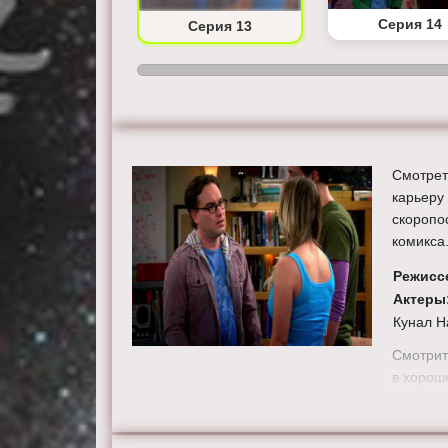
Серия 12
Серия 14
Серия 13
Смотрет
карьеру
скоропо
комикса
Режисс
Актеры
Кунал Н
Смотрит
в хорош
сайте th