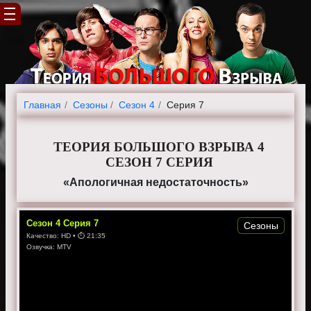
Главная
Cезоны
Сезон 4
Серия 7
ТЕОРИЯ БОЛЬШОГО ВЗРЫВА 4
СЕЗОН 7 СЕРИЯ
«Апологичная недостаточность»
Сезон
4
Серия
7
Сезоны
Качество:
HD
• ⏱
21:35
Озвучка:
MTV