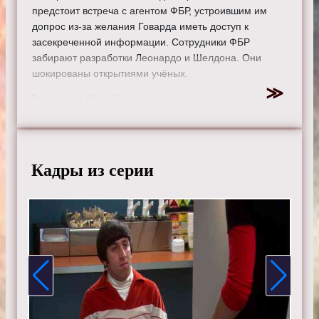
предстоит встреча с агентом ФБР, устроившим им
допрос из-за желания Говарда иметь доступ к
засекреченной информации. Сотрудники ФБР
забирают разработки Леонардо и Шелдона. Они
шокированы открытиями учёных.
Режиссер:
Марк Сендроуски
Актеры:
Джонни Галэки, Джим Парсонс, Кейли Куоко,
Саймон Хелберг, Кунал Найяр, Маим Бялик, Мелисса
Рауш, Кевин Зусман, Лора Спенсер.
Кадры из серии
Смотрите онлайн 4 сезон 7 серию «
Теория большого
взрыва
» бесплатно в хорошем HD качестве, на
телефоне, планшете, пк или телевизоре на сайте
theorybigbang.ru.