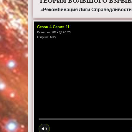
ТЕОРИЯ БОЛЬШОГО ВЗРЫВА
«Рекомбинация Лиги Справедливости
Сезон
4
Серия
11
Качество:
HD
• ⏱
20:25
Озвучка:
MTV