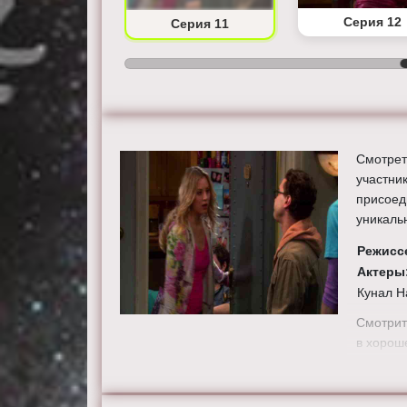
Серия 10
Серия 12
Серия 11
Смотрет
участни
присоед
уникаль
Режисс
Актеры
Кунал Н
Смотрит
в хорош
сайте th