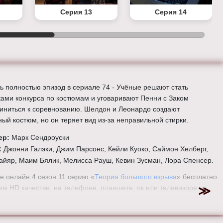
Серия 13
Серия 14
ь полностью эпизод в сериале 74 - Учёные решают стать
ками конкурса по костюмам и уговаривают Пенни с Заком
иниться к соревнованию. Шелдон и Леонардо создают
ный костюм, но он теряет вид из-за неправильной стирки.
ер:
Марк Сендроуски
:
Джонни Галэки, Джим Парсонс, Кейли Куоко, Саймон Хелберг,
айяр, Маим Бялик, Мелисса Рауш, Кевин Зусман, Лора Спенсер.
е онлайн 4 сезон 11 серию «
Теория большого взрыва
» бесплатно
ем HD качестве, на телефоне, планшете, пк или телевизоре на
eorybigbang.ru.