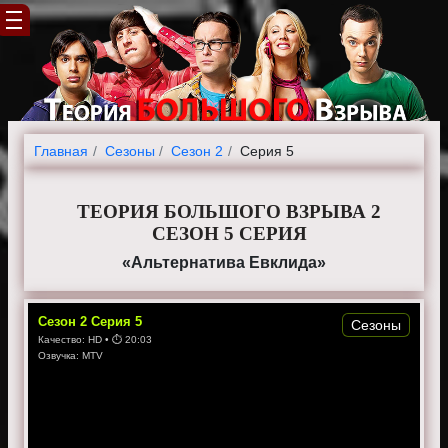
Главная
Cезоны
Сезон 2
Серия 5
ТЕОРИЯ БОЛЬШОГО ВЗРЫВА 2
СЕЗОН 5 СЕРИЯ
«Альтернатива Евклида»
Сезон
2
Серия
5
Сезоны
Качество:
HD
• ⏱
20:03
Озвучка:
MTV