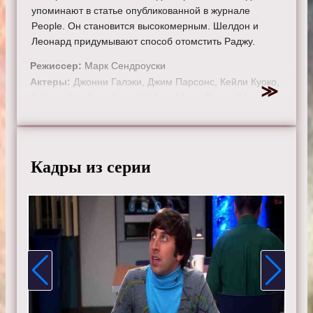
упоминают в статье опубликованной в журнале
People. Он становится высокомерным. Шелдон и
Леонард придумывают способ отомстить Раджу.
Режиссер:
Марк Сендроуски
Актеры:
Джонни Галэки, Джим Парсонс, Кейли Куоко,
Саймон Хелберг, Кунал Найяр, Маим Бялик, Мелисса
Рауш, Кевин Зусман, Лора Спенсер.
Смотрите онлайн 2 сезон 5 серию «
Теория большого
взрыва
» бесплатно в хорошем HD качестве, на
Кадры из серии
телефоне, планшете, пк или телевизоре на сайте
theorybigbang.ru.