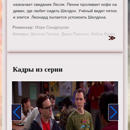
назначает свидание Лесли. Пенни проливает кофе на
диван, где любит сидеть Шелдон. Учёный видит пятно
и злится. Леонард пытается успокоить Шелдона.
Режиссер:
Марк Сендроуски
Актеры:
Джонни Галэки, Джим Парсонс, Кейли Куоко,
Саймон Хелберг, Кунал Найяр, Маим Бялик, Мелисса
Рауш, Кевин Зусман, Лора Спенсер.
Смотрите онлайн 2 сезон 16 серию «
Теория большого
взрыва
» бесплатно в хорошем HD качестве, на
Кадры из серии
телефоне, планшете, пк или телевизоре на сайте
theorybigbang.ru.