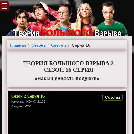
Главная
Cезоны
Сезон 2
Серия 16
ТЕОРИЯ БОЛЬШОГО ВЗРЫВА 2
СЕЗОН 16 СЕРИЯ
«Насыщенность подушки»
Сезон
2
Серия
16
Сезоны
Качество:
HD
• ⏱
21:22
Озвучка:
MTV