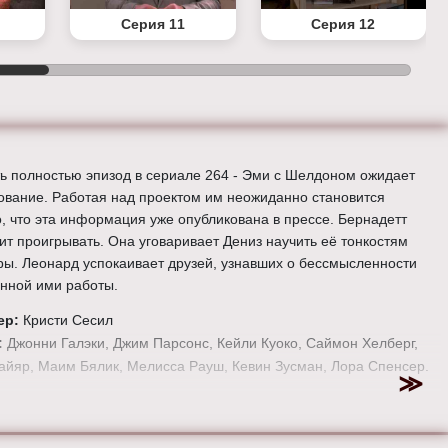
Серия 11
Серия 12
ь полностью эпизод в сериале 264 - Эми с Шелдоном ожидает
ование. Работая над проектом им неожиданно становится
о, что эта информация уже опубликована в прессе. Бернадетт
ит проигрывать. Она уговаривает Дениз научить её тонкостям
ры. Леонард успокаивает друзей, узнавших о бессмысленности
нной ими работы.
ер:
Кристи Сесил
:
Джонни Галэки, Джим Парсонс, Кейли Куоко, Саймон Хелберг,
айяр, Маим Бялик, Мелисса Рауш, Кевин Зусман, Лора Спенсер.
е онлайн 12 сезон 9 серию «
Теория большого взрыва
» бесплатно
ем HD качестве, на телефоне, планшете, пк или телевизоре на
eorybigbang.ru.