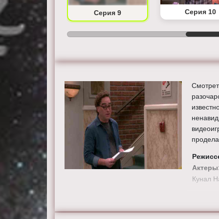
Серия 8
Серия 10
Серия 9
Смотрет
разочар
известн
ненавид
видеоиг
продела
Режисс
Актеры
Кунал Н
Смотрит
в хорош
сайте th