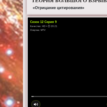
ТЕОРИЯ БОЛЬШОГО ВЗРЫВА
«Отрицание цитирования»
Сезон
12
Серия
9
Качество:
HD
• ⏱
20:21
Озвучка:
MTV