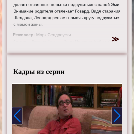
делает отчаянные попытки подружиться с папой Эми.
Внимание родителя отвлекает Говард. Видя старания
Шелдона, Леонард решает помочь другу подружиться
с мамой жены.
Режиссер:
Марк Сендроуски
Актеры:
Джонни Галэки, Джим Парсонс, Кейли Куоко,
Саймон Хелберг, Кунал Найяр, Маим Бялик, Мелисса
Рауш, Кевин Зусман, Лора Спенсер.
Смотрите онлайн 12 сезон 8 серию «
Теория большого
Кадры из серии
взрыва
» бесплатно в хорошем HD качестве, на
телефоне, планшете, пк или телевизоре на сайте
theorybigbang.ru.