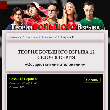
Главная
Cезоны
Сезон 12
Серия 8
ТЕОРИЯ БОЛЬШОГО ВЗРЫВА 12
СЕЗОН 8 СЕРИЯ
«Осуществление отклонения»
Сезон
12
Серия
8
Сезоны
Качество:
HD
• ⏱
21:06
Озвучка:
MTV