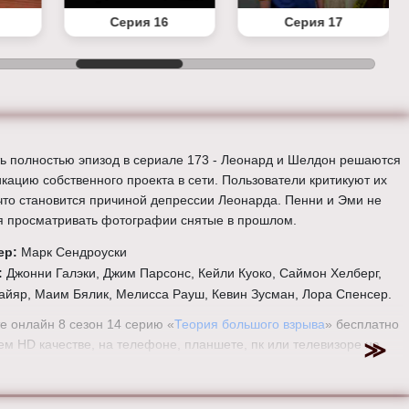
Серия 16
Серия 17
ь полностью эпизод в сериале 173 - Леонард и Шелдон решаются
икацию собственного проекта в сети. Пользователи критикуют их
 что становится причиной депрессии Леонарда. Пенни и Эми не
я просматривать фотографии снятые в прошлом.
ер:
Марк Сендроуски
:
Джонни Галэки, Джим Парсонс, Кейли Куоко, Саймон Хелберг,
айяр, Маим Бялик, Мелисса Рауш, Кевин Зусман, Лора Спенсер.
е онлайн 8 сезон 14 серию «
Теория большого взрыва
» бесплатно
ем HD качестве, на телефоне, планшете, пк или телевизоре на
eorybigbang.ru.