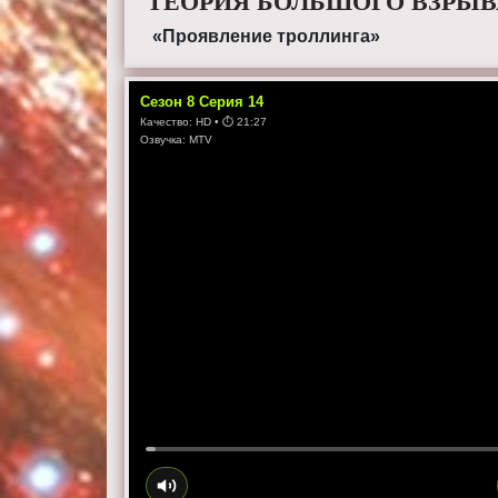
ТЕОРИЯ БОЛЬШОГО ВЗРЫВА
«Проявление троллинга»
Сезон
8
Серия
14
Качество:
HD
• ⏱
21:27
Озвучка:
MTV