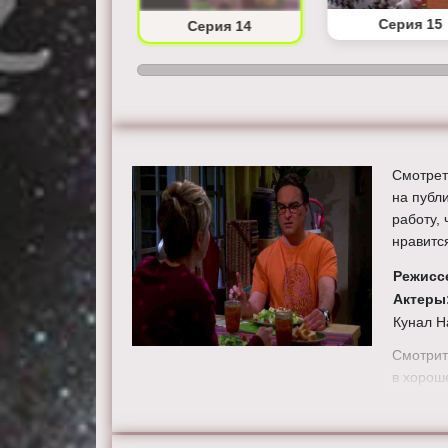
Серия 13
Серия 15
Серия 14
Смотрет
на публ
работу,
нравитс
Режисс
Актеры
Кунал Н
Смотрит
в хорош
сайте th