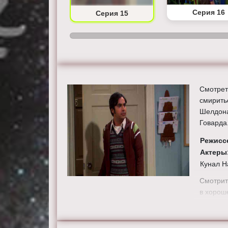
Серия 14
Серия 16
Серия 15
Смотрет
смирить
Шелдона
Говарда
Режисс
Актеры
Кунал Н
Смотрит
в хорош
сайте th