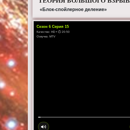
ТЕОРИЯ БОЛЬШОГО ВЗРЫВА
«Блок-спойлерное деление»
Сезон
6
Серия
15
Качество:
HD
• ⏱
20:50
Озвучка:
MTV