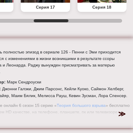
Серия 17
Серия 18
ь полностью эпизод в сериале 126 - Пенни с Эми приходится
ся с изменениями в жизни возникшими в результате ссоры
 и Леонарда. Раджу вынужден присматривать за матерью
.
ер:
Марк Сендроуски
:
Джонни Галэки, Джим Парсонс, Кейли Куоко, Саймон Хелберг,
айяр, Маим Бялик, Мелисса Рауш, Кевин Зусман, Лора Спенсер.
е онлайн 6 сезон 15 серию «
Теория большого взрыва
» бесплатно
ем HD качестве, на телефоне, планшете, пк или телевизоре на
eorybigbang.ru.