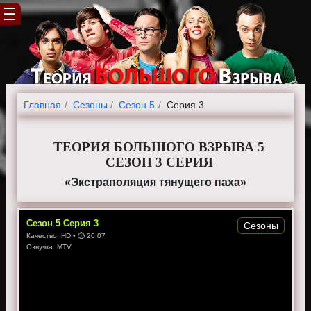
Главная
Cезоны
Сезон 5
Серия 3
ТЕОРИЯ БОЛЬШОГО ВЗРЫВА 5
СЕЗОН 3 СЕРИЯ
«Экстраполяция тянущего паха»
Сезон
5
Серия
3
Сезоны
Качество:
HD
• ⏱
20:07
Озвучка:
MTV