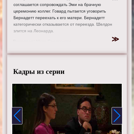
соглашается сопровождать Эми на брачную
церемонию коллег. Говард пытается уговорить
Бернадетт переехать к его матери. Бернадетт
категорически отказывается от переезда. Шелдон
злится на Леонарда.
Режиссер:
Марк Сендроуски
Актеры:
Джонни Галэки, Джим Парсонс, Кейли Куоко,
Саймон Хелберг, Кунал Найяр, Маим Бялик, Мелисса
Рауш, Кевин Зусман, Лора Спенсер.
Кадры из серии
Смотрите онлайн 5 сезон 3 серию «
Теория большого
взрыва
» бесплатно в хорошем HD качестве, на
телефоне, планшете, пк или телевизоре на сайте
theorybigbang.ru.