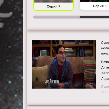
Серия 6
Серия 8
Серия 7
Смот
жела
нену
Реж
Акт
Хелб
Лора
Смот
бесп
теле