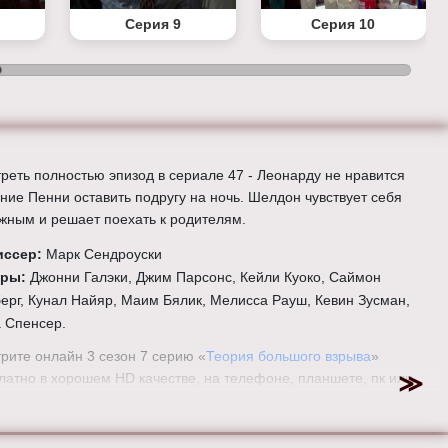
Серия 9
Серия 10
реть полностью эпизод в сериале 47 - Леонарду не нравится
ние Пенни оставить подругу на ночь. Шелдон чувствует себя
жным и решает поехать к родителям.
иссер:
Марк Сендроуски
еры:
Джонни Галэки, Джим Парсонс, Кейли Куоко, Саймон
ерг, Кунал Найяр, Маим Бялик, Мелисса Рауш, Кевин Зусман,
 Спенсер.
рите онлайн 3 сезон 7 серию «
Теория большого взрыва
»
латно в хорошем HD качестве, на телефоне, планшете, пк или
визоре на сайте theorybigbang.ru.