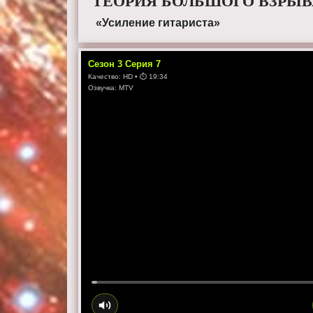
ТЕОРИЯ БОЛЬШОГО ВЗРЫВА
«Усиление гитариста»
Сезон
3
Серия
7
Качество:
HD
• ⏱
19:34
Озвучка:
MTV