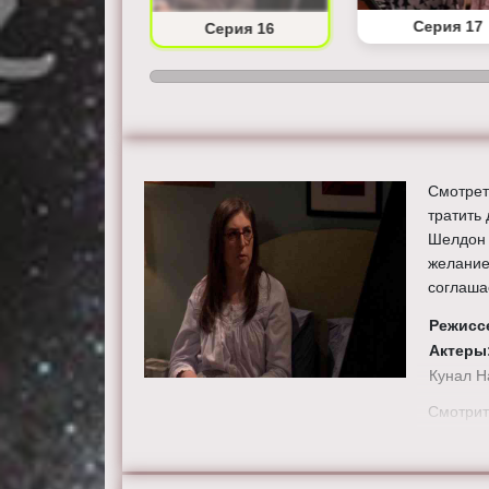
Серия 15
Серия 17
Серия 16
Смотрет
тратить
Шелдон 
желание
соглаша
Режисс
Актеры
Кунал Н
Смотрит
бесплат
телевизо