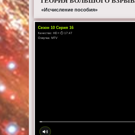
ТЕОРИЯ БОЛЬШОГО ВЗРЫВА
«Исчисление пособия»
Сезон
10
Серия
16
Качество:
HD
• ⏱
17:47
Озвучка:
MTV