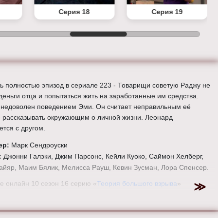
Серия 18
Серия 19
ь полностью эпизод в сериале 223 - Товарищи советую Раджу не
 деньги отца и попытаться жить на заработанные им средства.
недоволен поведением Эми. Он считает неправильным её
 рассказывать окружающим о личной жизни. Леонард
ется с другом.
ер:
Марк Сендроуски
:
Джонни Галэки, Джим Парсонс, Кейли Куоко, Саймон Хелберг,
айяр, Маим Бялик, Мелисса Рауш, Кевин Зусман, Лора Спенсер.
е онлайн 10 сезон 16 серию «
Теория большого взрыва
»
но в хорошем HD качестве, на телефоне, планшете, пк или
ре на сайте theorybigbang.ru.